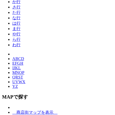
か行
さ行
た行
な行
は行
ま行
や行
ら行
わ行
ABCD
EFGH
IJKL
MNOP
QRST
UVWX
YZ
MAPで探す
商店街マップを表示