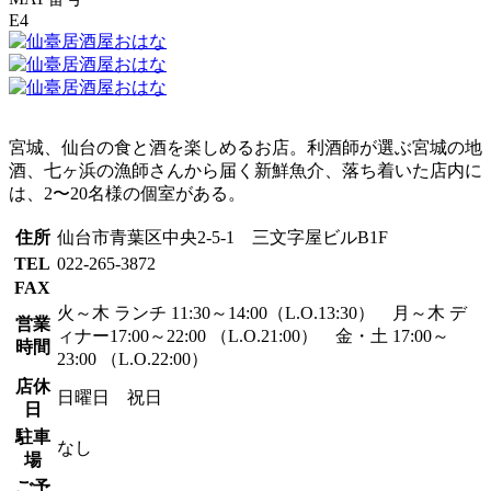
E4
宮城、仙台の食と酒を楽しめるお店。利酒師が選ぶ宮城の地
酒、七ヶ浜の漁師さんから届く新鮮魚介、落ち着いた店内に
は、2〜20名様の個室がある。
住所
仙台市青葉区中央2-5-1 三文字屋ビルB1F
TEL
022-265-3872
FAX
火～木 ランチ 11:30～14:00（L.O.13:30） 月～木 デ
営業
ィナー17:00～22:00 （L.O.21:00） 金・土 17:00～
時間
23:00 （L.O.22:00）
店休
日曜日 祝日
日
駐車
なし
場
ご予