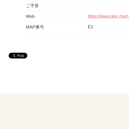
ご予算
https://www.abc-mart.
Web
E1
MAP番号