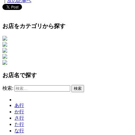
｜
次の記事へ
お店をカテゴリから探す
お店名で探す
検索:
あ行
か行
さ行
た行
な行