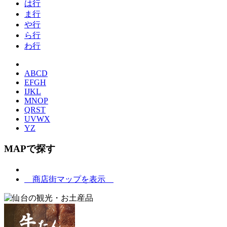
は行
ま行
や行
ら行
わ行
ABCD
EFGH
IJKL
MNOP
QRST
UVWX
YZ
MAPで探す
商店街マップを表示